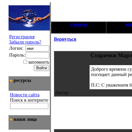
главная
но
Регистрация
Вернуться
Забыли пароль?
Логин:
Старички Марл
Пароль:
запомнить
Доброго времени су
посещает данный ре
ресурсы
П.С: С уважением 
Автор:
Новости сайта
Поиск в интернете
наши лица