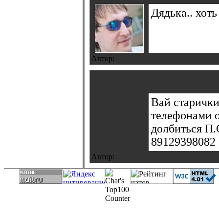
Дядька.. хоть
Автор:
Вай старички
телефонами о
долбиться П.
89129398082
Автор: