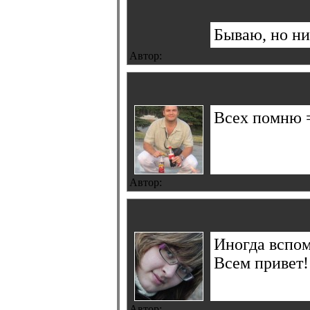
Бываю, но ни
Автор:
Всех помню =
Автор:
Иногда вспом
Всем привет! 
Автор: