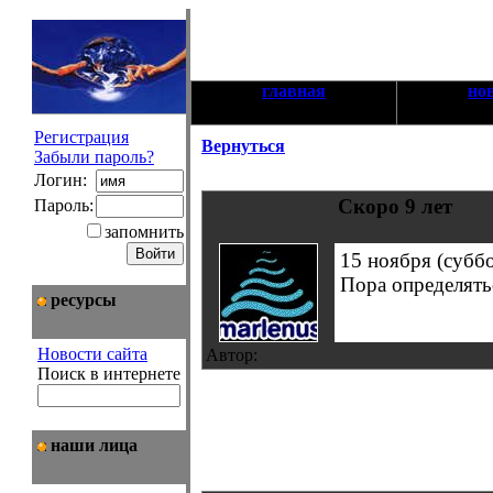
главная
но
Регистрация
Вернуться
Забыли пароль?
Логин:
Скоро 9 лет
Пароль:
запомнить
15 ноября (суббо
Пора определятьс
ресурсы
Новости сайта
Автор:
Поиск в интернете
наши лица