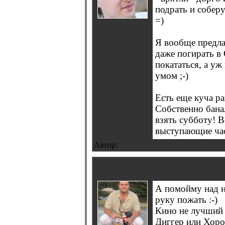
подрать и соберу
=)
Я вообще предла
даже погирать в 
покататься, а у
умом ;-)
Есть еще куча ра
Собственно банал
взять субботу! В
выступающие част
Автор:
А помойму над н
руку пожать :-)
Кино не лучший в
Диггер или Хорос