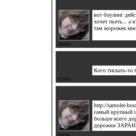
вот боулинг дейс
хочет пьеть... а
там жорожек мн
Автор:
Кого тискать-то 
Автор:
http://samolet-b
самый крупный це
больше всего до
дорожки ЗАРАНЕ
Автор: