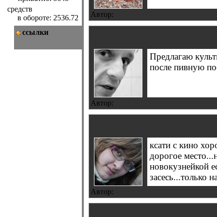
средств
Автор:
в обороте:
2536.72
ссылки
Предлагаю культ
после пивную пос
Автор:
ксати с кино хо
дорогое место...
новокузнейкой ес
засесь...только 
Автор: