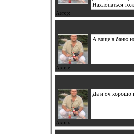
Нахлопаться тоже
Автор:
А ваще в баню над
Автор:
Да и оч хорошо в
Автор: