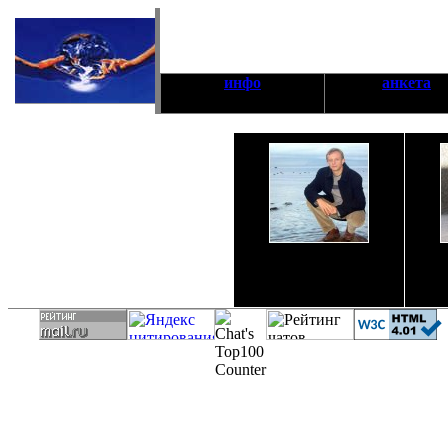
инфо
анкета
На финском заливе
Где
Голосов:
0
Средняя оценка:
0
Ср