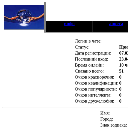
инфо
анкета
Логин в чате:
Статус:
При
Дата регистрации:
07.0
Последний вход:
23.0
Время онлайн:
10 ч
Сказано всего:
51
Очков красноречия:
0
Очков квалификации:
0
Очков популярности:
0
Очков интеллекта:
0
Очков дружелюбия:
0
Имя:
Город:
Знак зодиака: