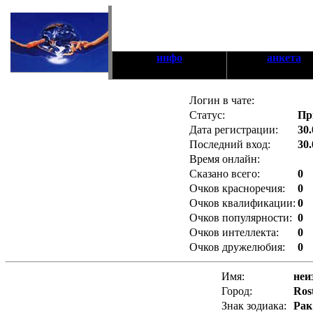
инфо
анкета
Логин в чате:
Статус:
Пр
Дата регистрации:
30.
Последний вход:
30.
Время онлайн:
Сказано всего:
0
Очков красноречия:
0
Очков квалификации:
0
Очков популярности:
0
Очков интеллекта:
0
Очков дружелюбия:
0
Имя:
неи
Город:
Ros
Знак зодиака:
Рак