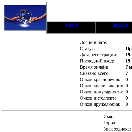
инфо
анкета
Логин в чате:
Статус:
Пр
Дата регистрации:
19.
Последний вход:
19.
Время онлайн:
7 
Сказано всего:
7
Очков красноречия:
0
Очков квалификации:
0
Очков популярности:
0
Очков интеллекта:
0
Очков дружелюбия:
0
Имя:
Город:
Знак зодиака: