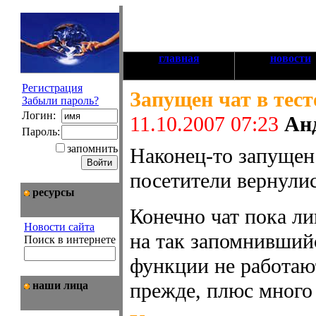
главная
новости
Регистрация
Запущен чат в тес
Забыли пароль?
Логин:
11.10.2007 07:23
Ан
Пароль:
запомнить
Наконец-то запущен 
посетители вернулис
ресурсы
Конечно чат пока л
Новости сайта
на так запомнившийс
Поиск в интернете
функции не работают
прежде, плюс много 
наши лица