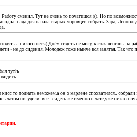
 Работу сменил. Тут не очень то початишся (((. Но по возможност
 одна: нада для начала старых маровцев собрать. Зара, Леопольда
ца.
ходят - а никого нет:-( Днём сидеть не могу, к сожалению - на ра
дети - не до сидения. Молодеж тоже нынче вся занятая. Так что по
был тут!ъ
заходить
 кисс то поднять неможем,а он о марлене спохватился.. собрали 
ь чатом.погудели..все.. сидеть же именно в чате,уже никто почи
нтарии.