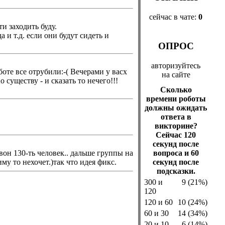
сейчас в чате:
0
и заходить буду.
 и т.д. если они будут сидеть и
ОПРОС
авторизуйтесь
боте все отрубили:-( Вечерами у васх
на сайте
 существу - и сказать то нечего!!!
Сколько
времени роботы
должны ожидать
ответа в
викторине?
Сейчас 120
секунд после
вон 130-ть человек.. дальше группы на
вопроса и 60
му то нехочет.)так что идея фикс.
секунд после
подсказки.
300 и
9 (21%)
120
120 и 60
10 (24%)
60 и 30
14 (34%)
20 и 10
6 (14%)