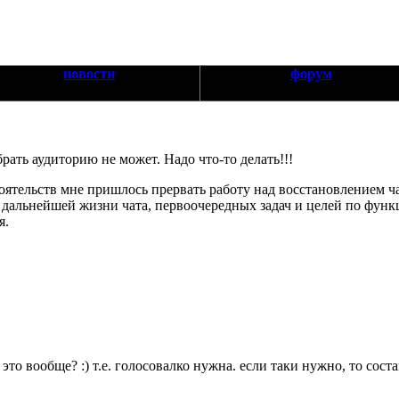
новости
форум
брать аудиторию не может. Надо что-то делать!!!
ятельств мне пришлось прервать работу над восстановлением ча
дальнейшей жизни чата, первоочередных задач и целей по функ
я.
 это вообще? :) т.е. голосовалко нужна. если таки нужно, то сост