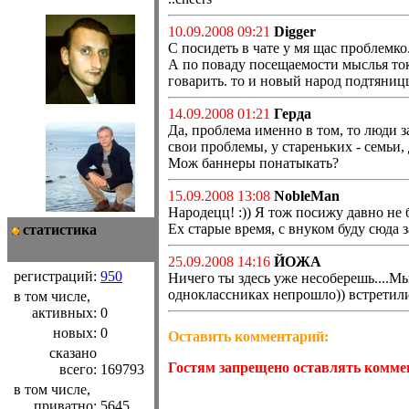
10.09.2008 09:21
Digger
С посидеть в чате у мя щас проблемко.
А по поваду посещаемости мыслья токо
говарить. то и новый народ подтяниц
14.09.2008 01:21
Герда
Да, проблема именно в том, то люди за
свои проблемы, у стареньких - семьи, 
Мож баннеры понатыкать?
15.09.2008 13:08
NobleMan
Народецц! :)) Я тож посижу давно не 
Ех старые время, с внуком буду сюда 
статистика
25.09.2008 14:16
ЙОЖА
регистраций:
950
Ничего ты здесь уже несоберешь....Мы
одноклассниках непрошло)) встретилис
в том числе,
активных:
0
новых:
0
Оставить комментарий:
сказано
Гостям запрещено оставлять комме
всего:
169793
в том числе,
приватно:
5645