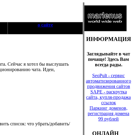
о сайте
ИНФОРМАЦИЯ
Заглядывайте в чат
почаще! Здесь Вам
та. Сейчас я хотел бы выслушать
всегда рады.
ционированию чата. Идеи,
SeoPult - сервис
автоматизированного
продвижения сайтов
SAPE - раскрутка
сайта, купля-продажа
ссылок
Паркинг доменов,
регистрация домена
99 рублей
авить список: что убрать/добавить/
ОНЛАЙН