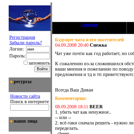
главная
Регистрация
Будущее чата и его посетителей
Забыли пароль?
04.09.2008 20:40
Снежка
Логин:
Чат уже почти как год работает, но со
Пароль:
запомнить
К сожалению из-за сложившихся обсто
ваши мнения и пожеланию по поводу 
предложения и тд и тп приветствуютс
ресурсы
Всегда Ваш Диван
Новости сайта
Комментарии:
Поиск в интернете
08.09.2008 18:11
BEER
1. убить чат как ненужное..
-- или --
наши лица
2. всё-таки сначала решить - нужно ли
переделать.
..cheers