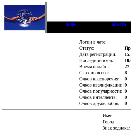
инфо
анкета
Логин в чате:
Статус:
Пр
Дата регистрации:
15.
Последний вход:
10.
Время онлайн:
27
Сказано всего:
8
Очков красноречия:
0
Очков квалификации:
0
Очков популярности:
0
Очков интеллекта:
0
Очков дружелюбия:
0
Имя:
Город:
Знак зодиака: