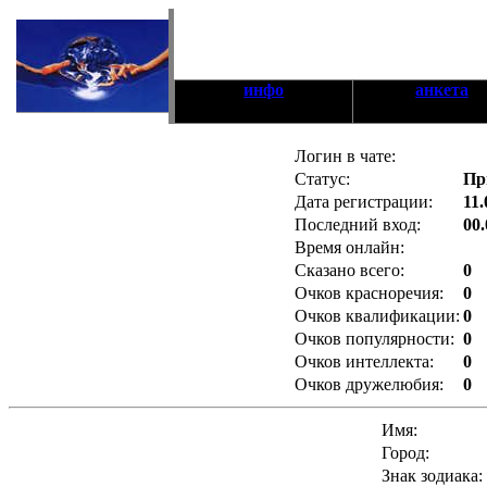
инфо
анкета
Логин в чате:
Статус:
Пр
Дата регистрации:
11.
Последний вход:
00.
Время онлайн:
Сказано всего:
0
Очков красноречия:
0
Очков квалификации:
0
Очков популярности:
0
Очков интеллекта:
0
Очков дружелюбия:
0
Имя:
Город:
Знак зодиака: