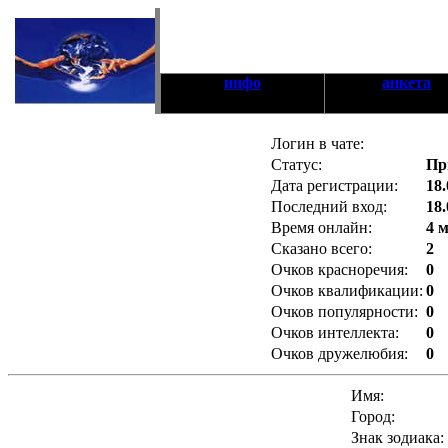
инфо
анкета
Логин в чате:
Статус:
Пр
Дата регистрации:
18.
Последний вход:
18.
Время онлайн:
4 
Сказано всего:
2
Очков красноречия:
0
Очков квалификации:
0
Очков популярности:
0
Очков интеллекта:
0
Очков дружелюбия:
0
Имя:
Город:
Знак зодиака: