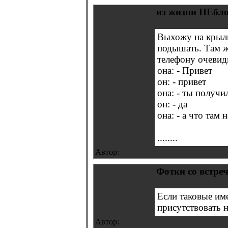
из жизни НЕбл
Выхожу на крыль
подышать. Там ж
телефону очевид
она: - Привет
он: - привет
она: - ты получи
он: - да
она: - а что там 
........
Автор:
Фотки со встреч
Если таковые име
присутствовать н
Автор: