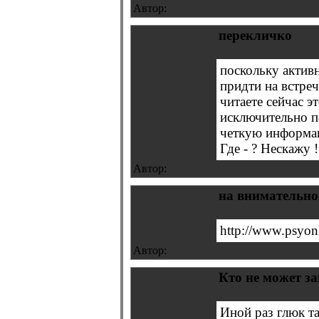
Автор:
перекличко
поскольку активн
придти на встреч
читаете сейчас э
исключительно по
четкую информац
Где - ? Нескажу 
Автор:
на внимательно
http://www.psyonl
Автор:
Кто не может за
Иной раз глюк та