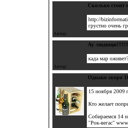
Сколько стоит мар
http://bizinform
грустно очень груст
Автор:
Ау людищи!!!!!!
када мар оживет?
Автор:
Однако скоро 10
15 ноября 2009 г
Кто желает попр
Собираемся 14 н
"Рок-вегас" www.