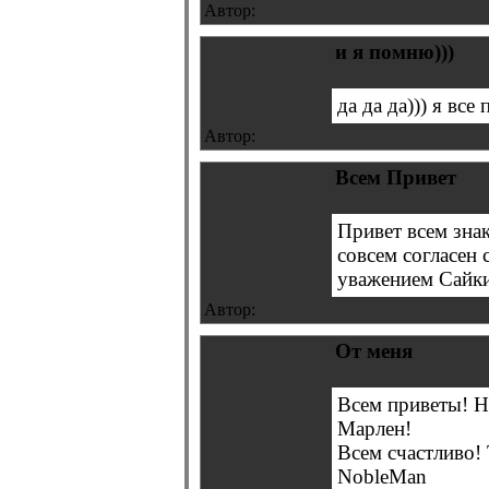
Автор:
и я помню)))
да да да))) я все
Автор:
Всем Привет
Привет всем зна
совсем согласен 
уважением Сайк
Автор:
От меня
Всем приветы! Н
Марлен!
Всем счастливо! 
NobleMan