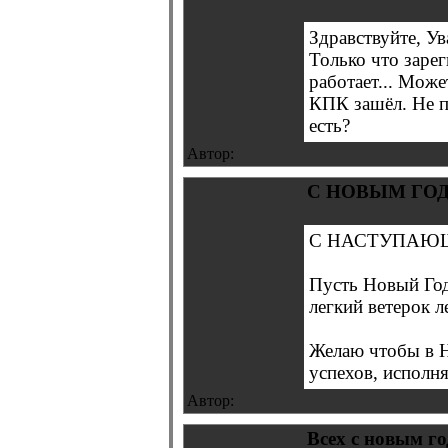
Здравствуйте, Ув
Только что зарег
работает... Може
КПК зашёл. Не п
есть?
Автор:
С НОВЫМ ГОД
С НАСТУПАЮЩ
Пусть Новый Год 
легкий ветерок л
Желаю чтобы в Н
успехов, исполня
Автор:
Всех с новым го