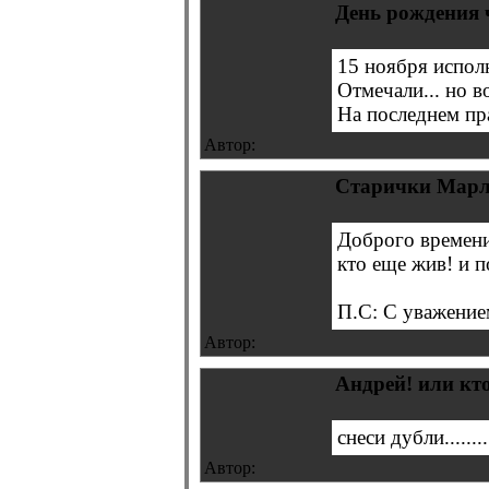
День рождения 
15 ноября испол
Отмечали... но во
На последнем пр
Автор:
Старички Марл
Доброго времени
кто еще жив! и 
П.С: С уважени
Автор:
Андрей! или кт
снеси дубли........
Автор: