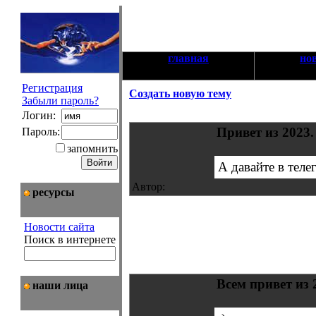
главная
но
Регистрация
Создать новую тему
Забыли пароль?
Логин:
Привет из 2023.
Пароль:
запомнить
А давайте в теле
Автор:
ресурсы
Новости сайта
Поиск в интернете
Всем привет из 
наши лица