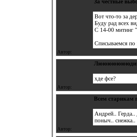
За честные выб
Вот что-то за де
Буду рад всех ви
С 14-00 митинг 
Списываемся по 
Автор:
Люююююююдииии
хде фсе?
Автор:
Всем старикам 
Андрей.. Герда..
поныч.. снежка..
Автор: