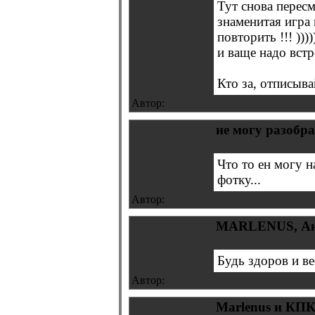
Тут снова пересм
знаменитая игра
повторить !!! ))))
и ваще надо встре
Кто за, отписывайт
Автор:
не могу разобра
Что то ен могу 
фотку...
Автор:
MARLENUS, Андр
Будь здоров и ве
Автор:
Marlenus и КП