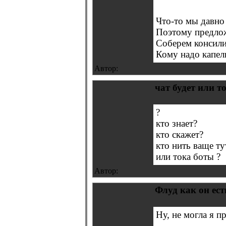
Что-то мы давн
Поэтому предложе
Соберем консили
Кому надо капель
Автор:
чат будет или т
?
кто знает?
кто скажет?
кто нить ваще ту
или тока боты ?
Автор:
Флуд как он есть
Ну, не могла я п