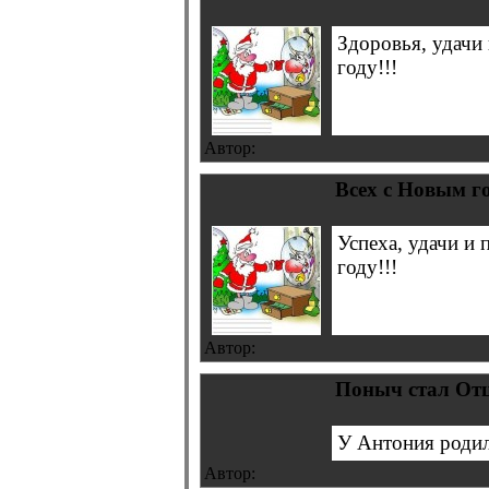
Здоровья, удачи 
году!!!
Автор:
Всех с Новым го
Успеха, удачи и 
году!!!
Автор:
Поныч стал Отц
У Антония родила
Автор: