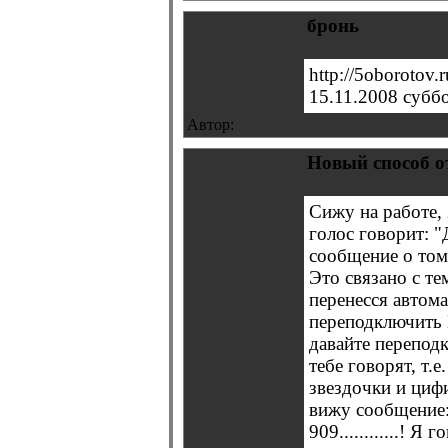
бронь
http://5oborotov
15.11.2008 субб
Автор:
Новый способ о
Сижу на работе,
голос говорит: 
сообщение о том
Это связано с т
перенесся автом
переподключить 
давайте перепод
тебе говорят, т.
звездочки и цифир
вижу сообщение:
909............! Я г