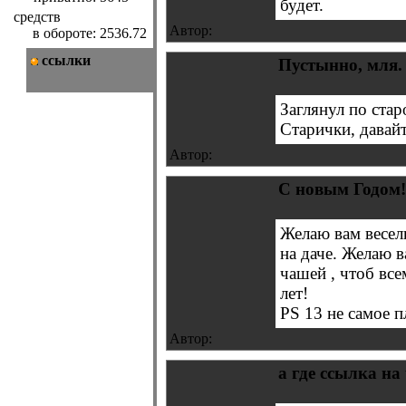
будет.
средств
Автор:
в обороте:
2536.72
ссылки
Пустынно, мля.
Заглянул по старо
Старички, давайт
Автор:
С новым Годом! 
Желаю вам весель
на даче. Желаю 
чашей , чтоб все
лет!
PS 13 не самое п
Автор:
а где ссылка на