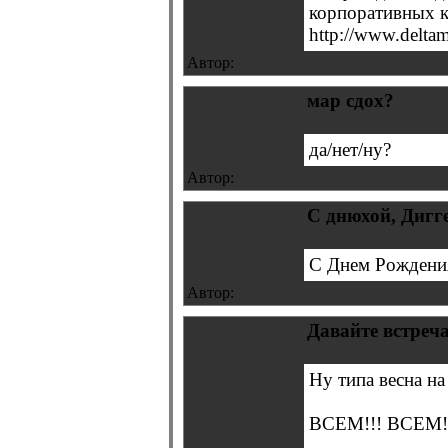
корпоративных 
http://www.deltam
Автор:
мар сдох?
да/нет/ну?
Автор:
С днюхой, Дигге
С Днем Рождения
Автор:
Давайте встреча
Ну типа весна на
ВСЕМ!!! ВСЕМ!