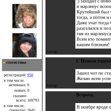
:) заходил с пом
и марленус вспо
Крутейший был ч
тогда, а потом и
Даже хчат тогда
разозлился и пол
там из марленус
Всем кто помнит 
вашим близким!
Автор:
С Новым годом
статистика
Зашел чот по ст
регистраций:
950
Желаю всем успех
в том числе,
активных:
0
Автор:
новых:
0
Встреча
сказано
всего:
169793
в том числе,
В ноябре вроде о
приватно:
5645